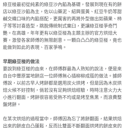
綠豆椪最初從純素的綠豆沙內餡為基礎，發展到現在有的餅
店以綠豆沙餡為主，佐以山藥泥、紹興蛋黃、紅豆牛奶等甜
鹹交織口味的內餡搭配，更厲害的再將外型做出如蘋果、柿
子等等討喜造型，跳脫傳統制式窠臼，更讓綠豆椪爭奇鬥
艷。在高雄，年年更有以綠豆椪為主題主辦的官方烘焙大
賽，激發各家師傅的無限創意。一顆白凸凸的綠豆椪，竟也
能做到如此的表現、百家爭鳴。
早期綠豆椪的做法
要說到綠豆椪的由來，在師傅群最為人熟知的說法，便是來
自台中豐原當地餅店一位師傅無心插柳柳成蔭的做法。據師
傅說，以前古早人烤餅都是選用炭火烘烤，但是因為木炭烘
焙火候不好控制，倘若沒有足夠烘焙經驗，時時注意火力大
小進行翻面，烤餅很容易受熱不均或是烤至焦黑，而浪費整
盤烤餅。
在某次烘焙的過程當中，師傅因為忘了將餅翻面，結果烘焙
出來的餅皮白凸蓬鬆，反而比雙面不斷翻面烘烤的餅皮來的