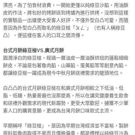
漂亮。為了怕食材浪費，一開始更僅以純綠豆沙餡，用油酥
皮的作法，將包好的烤餅送到烤爐內進行烘烤，沒想到這樣
的實驗品一出爐便大受客人好評，不僅外型白凸可愛，而隨
意因為外型白凸而取名的綠豆椪「ㄆㄥˋ」（也有人稱綠豆
凸），便這樣在客人的口耳之間流傳。
台式月餅綠豆椪VS.
廣式月餅
圓潤淨白的綠豆椪，經過一層油皮一層油酥烘焙的蓬鬆細緻
餅皮，不論是包著魯肉餡、山藥餡、蛋黃餡等等創意內餡，
都讓綠豆椪一躍成為現今中秋月餅送禮需求的龍頭地位。
白凸凸的台式月餅綠豆椪在和廣式月餅相較之下低油、低
脂、低糖，熱量普遍也沒那麼高，所以在講究健康養生飲食
和送禮外觀需求的現代新趨勢，更受大眾歡迎，擄獲不少葷
素人口的購買意願，更成為台灣月餅口味款式主流。
早期稱呼「綠豆椪」，是因為早期台灣經濟並不富裕，製餅
原料如魯肉取得不易而且價格偏貴，都是標榜以純綠豆沙為