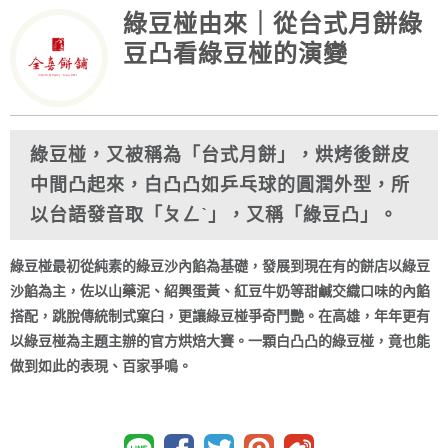
綠豆椪由來｜從台式月餅綠
豆凸看綠豆椪的演變
綠豆椪，又被稱為「台式月餅」，烘烤後餅皮
中間凸起來，白凸凸如乒乓球的圓潤外型，所
以台語發音取「ㄆㄥˋ」，又稱「綠豆凸」。
綠豆椪最初從純素的綠豆沙內餡為基礎，發展到現在有的餅店以綠豆
沙餡為主，佐以山藥泥、紹興蛋黃、紅豆牛奶等甜鹹交織口味的內餡
搭配，跳脫傳統制式窠臼，更讓綠豆椪爭奇鬥艷。在高雄，年年更有
以綠豆椪為主題主辦的官方烘焙大賽。一顆白凸凸的綠豆椪，竟也能
做到如此的表現、百家爭鳴。