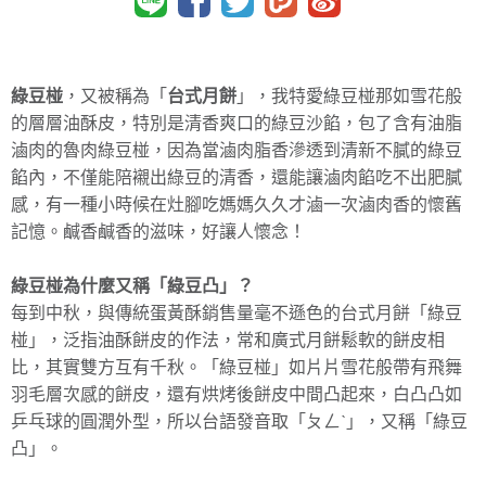
綠豆椪
，又被稱為「
台式月餅
」，我特愛綠豆椪那如雪花般
的層層油酥皮，特別是清香爽口的綠豆沙餡，包了含有油脂
滷肉的魯肉綠豆椪，因為當滷肉脂香滲透到清新不膩的綠豆
餡內，不僅能陪襯出綠豆的清香，還能讓滷肉餡吃不出肥膩
感，有一種小時候在灶腳吃媽媽久久才滷一次滷肉香的懷舊
記憶。鹹香鹹香的滋味，好讓人懷念！
綠豆椪為什麼又稱「綠豆凸」？
每到中秋，與傳統蛋黃酥銷售量毫不遜色的台式月餅「綠豆
椪」，泛指油酥餅皮的作法，常和廣式月餅鬆軟的餅皮相
比，其實雙方互有千秋。「綠豆椪」如片片雪花般帶有飛舞
羽毛層次感的餅皮，還有烘烤後餅皮中間凸起來，白凸凸如
乒乓球的圓潤外型，所以台語發音取「ㄆㄥˋ」，又稱「綠豆
凸」。