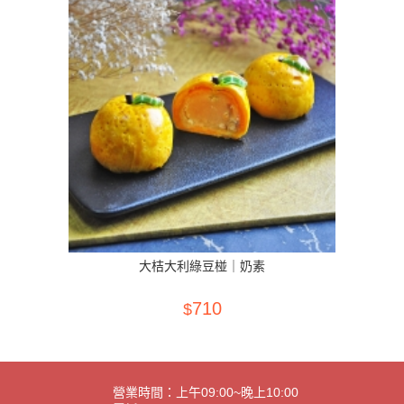
大桔大利綠豆椪｜奶素
蘋安綠
710
$
營業時間：上午09:00~晚上10:00