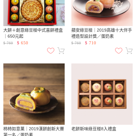
大餅＋創意綠豆椪中式喜餅禮盒
蘋安綠豆椪｜2019高雄十大伴手
｜650元起
禮造型設計獎／蛋奶素
$
650
$
710
$
760
$
760
柿柿如意菓｜2019漢餅創新大賽
老餅新味綠豆椪8入禮盒
第一名／蛋奶素