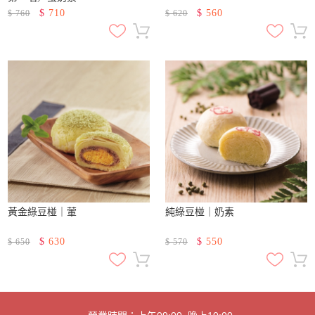
$
710
$
560
$
760
$
620
黃金綠豆椪｜葷
純綠豆椪｜奶素
$
630
$
550
$
650
$
570