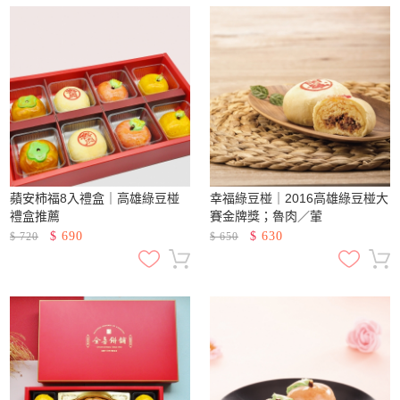
蘋安柿福8入禮盒｜高雄綠豆椪
幸福綠豆椪｜2016高雄綠豆椪大
禮盒推薦
賽金牌獎；魯肉／葷
$
690
$
630
$
720
$
650