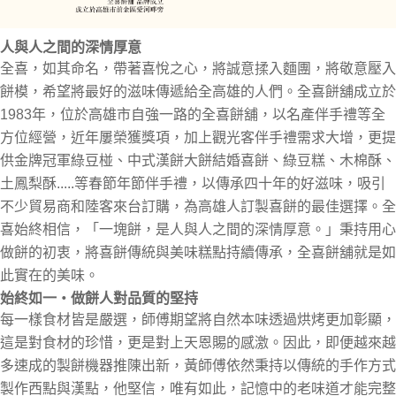
人與人之間的深情厚意
全喜，如其命名，帶著喜悅之心，將誠意揉入麵團，將敬意壓入
餅模，希望將最好的滋味傳遞給全高雄的人們。全喜餅舖成立於
1983年，位於高雄市自強一路的全喜餅舖，以名產伴手禮等全
方位經營，近年屢榮獲獎項，加上觀光客伴手禮需求大增，更提
供金牌冠軍綠豆椪、中式漢餅大餅結婚喜餅、綠豆糕、木棉酥、
土鳳梨酥.....等春節年節伴手禮，以傳承四十年的好滋味，吸引
不少貿易商和陸客來台訂購，為高雄人訂製喜餅的最佳選擇。全
喜始終相信，「一塊餅，是人與人之間的深情厚意。」秉持用心
做餅的初衷，將喜餅傳統與美味糕點持續傳承，全喜餅舖就是如
此實在的美味。
始終如一
‧
做餅人對品質的堅持
每一樣食材皆是嚴選，師傅期望將自然本味透過烘烤更加彰顯，
這是對食材的珍惜，更是對上天恩賜的感激。因此，即便越來越
多速成的製餅機器推陳出新，黃師傅依然秉持以傳統的手作方式
製作西點與漢點，他堅信，唯有如此，記憶中的老味道才能完整