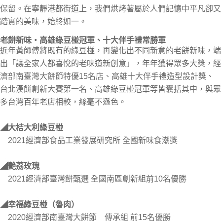
保留。在寧靜港都街道上，我們烘烤著屬於人們記憶中平凡卻又
踏實的美味，始終如一。
老餅新味‧高雄綠豆椪冠軍、十大伴手禮常勝軍
近年黃師傅將既有的綠豆椪，再變化出不同新意的老餅新味，端
出「讓全家人都喜悅的老味道新創意」，年年獲得眾多大獎，經
濟部南臺灣大餅節特優15名店、高雄十大伴手禮造型設計獎、
台北漢餅創新大賽第一名、高雄綠豆椪冠軍等皆囊括其中，與眾
多台灣百年老店相較，絲毫不遜色。
◢大桔大利綠豆椪
2021經濟部食品工業發展研究所 全國新味食潮獎
◢艷荔玫瑰
2021經濟部臺灣餅甄選 全國南區創新組前10名優勝
◢幸福綠豆椪（魯肉）
2020經濟部南臺灣大餅節 傳承組 前15名優勝