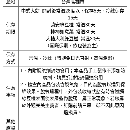
產地
台灣高雄市
中式大餅 開封後常溫28度以下保存5天、冷藏保存
15天
保存
蘋安綠豆椪 常溫30天
期限
柿柿如意菓 常溫30天
大桔大利綠豆椪 常溫30天
（實際保期，依包裝為主）
保存
常溫、冷藏（請避免日光直射，高溫潮濕）
方式
1、內附脫氧劑請勿食用；本產品手工製作不添加防
腐劑，購買拆封後請儘速食用
2、禮盒內產品包裝含脫氧劑，目的為脫氧以達到保
注意
鮮效果。脫氧過程中，外包裝收縮狀態有時會碰觸
事項
綠豆椪表面使表層些微脫落，屬正常現象。若您屬
於外觀完美主義者，訂購前請三思，恕不因此原因
退換貨。
其他
應揭