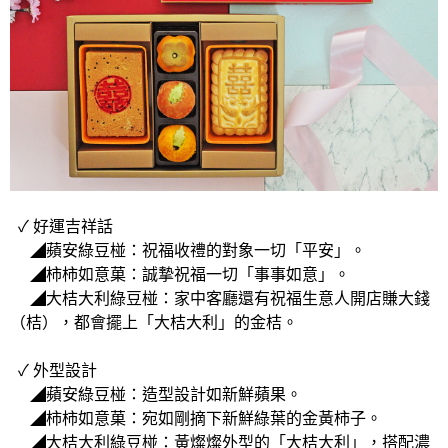
✓ 好運吉祥話
◢蘋安綠豆椪：祝福收禮的對象一切「平安」。
◢柿柿如意菓：誠摯祝福一切「事事如意」。
◢大桔大利綠豆椪：家中客廳還有祝福生意人開店賺大錢
（桔），都會擺上「大桔大利」的金桔。
✓ 外型設計
◢蘋安綠豆椪：造型設計如新鮮蘋果。
◢柿柿如意菓：宛如剛摘下新鮮綠葉的金黃柿子。
◢大桔大利綠豆椪：黃燦燦外型的「大桔大利」，搭配濃