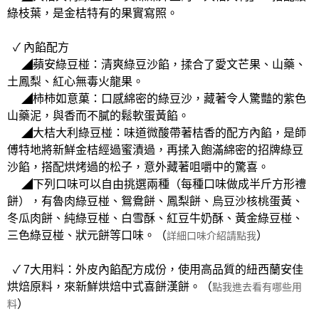
綠枝葉，是金桔特有的果實寫照。
✓ 內餡配方
◢蘋安綠豆椪：清爽綠豆沙餡，揉合了愛文芒果、山藥、
土鳳梨、紅心無毒火龍果。
◢柿柿如意菓：口感綿密的綠豆沙，藏著令人驚豔的紫色
山藥泥，與香而不膩的鬆軟蛋黃餡。
◢大桔大利綠豆椪：味道微酸帶著桔香的配方內餡，是師
傅特地將新鮮金桔經過蜜漬過，再揉入飽滿綿密的招牌綠豆
沙餡，搭配烘烤過的松子，意外藏著咀嚼中的驚喜。
◢下列口味可以自由挑選兩種（每種口味做成半斤方形禮
餅），有魯肉綠豆椪、鴛鴦餅、鳳梨餅、烏豆沙核桃蛋黃、
冬瓜肉餅、純綠豆椪、白雪酥、紅豆牛奶酥、黃金綠豆椪、
三色綠豆椪、狀元餅等口味。（
）
詳細口味介紹請點我
✓ 7大用料：外皮內餡配方成份，使用高品質的紐西蘭安佳
烘焙原料，來新鮮烘焙中式喜餅漢餅。（
點我進去看有哪些用
）
料