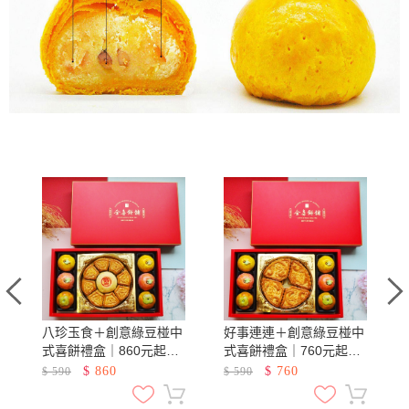
式
八珍玉食＋創意綠豆椪中
好事連連＋創意綠豆椪中
式喜餅禮盒｜860元起｜
式喜餅禮盒｜760元起｜
手工中式喜餅漢餅系列
手工中式喜餅漢餅系列
$
860
$
760
$
590
$
590