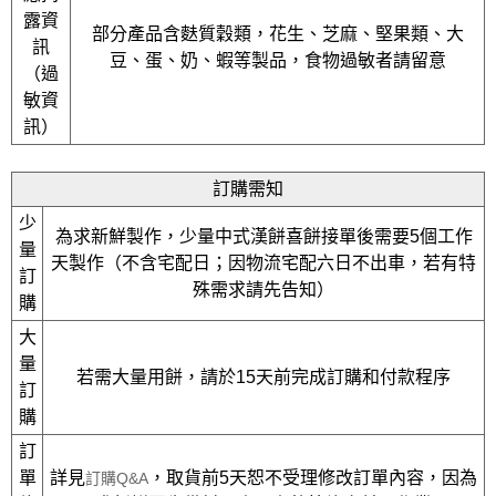
露資
部分產品含麩質穀類，花生、芝麻、堅果類、大
訊
豆、蛋、奶、蝦等製品，食物過敏者請留意
（過
敏資
訊）
訂購需知
少
為求新鮮製作，少量中式漢餅喜餅接單後需要5個工作
量
天製作（不含宅配日；因物流宅配六日不出車，若有特
訂
殊需求請先告知）
購
大
量
若需大量用餅，請於15天前完成訂購和付款程序
訂
購
訂
單
詳見
，取貨前5天恕不受理修改訂單內容，因為
訂購Q&A