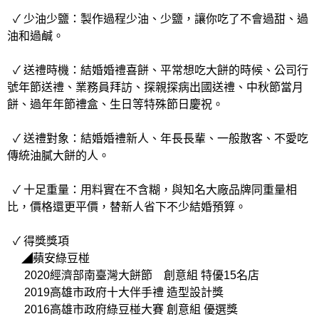
✓ 少油少鹽：製作過程少油、少鹽，讓你吃了不會過甜、過
油和過鹹。
✓ 送禮時機：結婚婚禮喜餅、平常想吃大餅的時候、公司行
號年節送禮、業務員拜訪、探親探病出國送禮、中秋節當月
餅、過年年節禮盒、生日等特殊節日慶祝。
✓ 送禮對象：結婚婚禮新人、年長長輩、一般散客、不愛吃
傳統油膩大餅的人。
✓ 十足重量：用料實在不含糊，與知名大廠品牌同重量相
比，價格還更平價，替新人省下不少結婚預算。
✓ 得獎獎項
◢蘋安綠豆椪
2020經濟部南臺灣大餅節 創意組 特優15名店
2019高雄市政府十大伴手禮 造型設計獎
2016高雄市政府綠豆椪大賽 創意組 優選獎