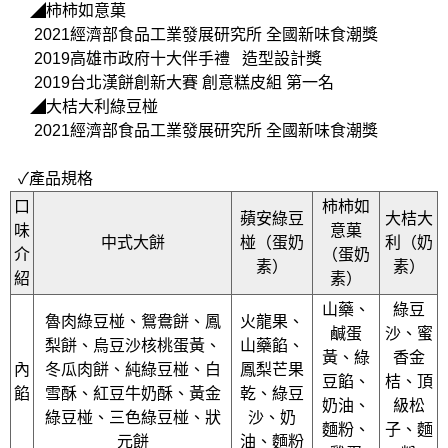
◢柿柿如意菓
2021經濟部食品工業發展研究所 全國新味食潮獎
2019高雄市政府十大伴手禮 造型設計獎
2019台北漢餅創新大賽 創意糕皮組 第一名
◢大桔大利綠豆椪
2021經濟部食品工業發展研究所 全國新味食潮獎
✓產品規格
口
柿柿如
蘋安綠豆
大桔大
味
意菓
中式大餅
椪（蛋奶
利（奶
介
（蛋奶
素）
素）
紹
素）
山藥、
綠豆
魯肉綠豆椪、鴛鴦餅、鳳
火龍果、
鹹蛋
沙、蜜
梨餅、烏豆沙核桃蛋黃、
山藥餡、
黃、綠
香金
內
冬瓜肉餅、純綠豆椪、白
鳳梨芒果
豆餡、
桔、頂
餡
雪酥、紅豆牛奶酥、黃金
乾、綠豆
奶油、
級松
綠豆椪、三色綠豆椪、狀
沙、奶
麵粉、
子、麵
元餅
油、麵粉