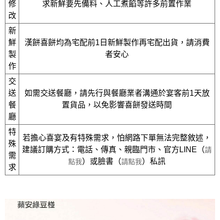
修
求新鮮要先備料、人工煮餡等許多前置作業
改
新
鮮
漢餅喜餅均為宅配前1日新鮮製作再宅配出貨，請消費
製
者安心
作
交
送
如需交送餐廳，請先行與餐廳業者溝通於宴客前1天放
餐
置貨品，以免影響喜餅發送時間
廳
特
若擔心喜宴及有特殊需求，怕網路下單無法完整敘述，
殊
建議訂購方式：電話、傳真、親臨門市、官方LINE（
請
需
）或臉書（
）私訊
點我
請點我
求