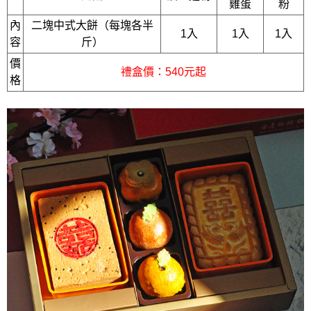
雞蛋
粉
內
二塊中式大餅（每塊各半
1入
1入
1入
容
斤）
價
禮盒價：540元起
格