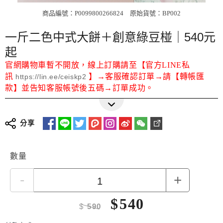
商品編號：P0099800266824
原始貨號：BP002
一斤二色中式大餅＋創意綠豆椪｜540元
起
官網購物車暫不開放，線上訂購請至【官方LINE私
訊
】→客服確認訂單→請【轉帳匯
https://lin.ee/ceiskp2
款】並告知客服帳號後五碼→訂單成功。
分享
數量
-
+
$
540
$
590