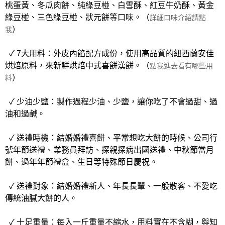
桃蛋黃、冬瓜肉餅、純綠豆椪、白雪酥、紅豆牛奶酥、黃金
綠豆椪、三色綠豆椪、狀元餅等口味。（
詳細口味介紹請點
）
我
✓ 7大用料：外皮內餡配方成份，使用高品質的紐西蘭安佳
烘焙原料，來新鮮烘焙中式喜餅漢餅。（
點我進去看有哪些用
）
料
✓ 少油少鹽：製作過程少油、少鹽，讓你吃了不會過甜、過
油和過鹹。
✓ 送禮時機：結婚婚禮喜餅、平常想吃大餅的時候、公司行
號年節送禮、業務員拜訪、探親探病出國送禮、中秋節當月
餅、過年年節禮盒、生日等特殊節日慶祝。
✓ 送禮對象：結婚婚禮新人、年長長輩、一般散客、不愛吃
傳統油膩大餅的人。
✓ 十足重量：每入一斤重量不縮水，用料實在不含糊，與知