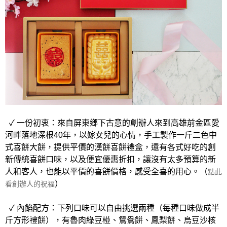
✓ 一份初衷：來自屏東鄉下古意的創辦人來到高雄前金區愛
河畔落地深根40年，以嫁女兒的心情，手工製作一斤二色中
式喜餅大餅，提供平價的漢餅喜餅禮盒，還有各式好吃的創
新傳統喜餅口味，以及便宜優惠折扣，讓沒有太多預算的新
人和客人，也能以平價的喜餅價格，感受全喜的用心。（
點此
）
看創辦人的祝福
✓ 內餡配方：下列口味可以自由挑選兩種（每種口味做成半
斤方形禮餅），有魯肉綠豆椪、鴛鴦餅、鳳梨餅、烏豆沙核