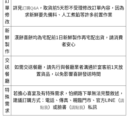
訂
單
詳見
，取貨前5天恕不受理修改訂單內容，因為
訂購Q&A
修
求新鮮要先備料、人工煮餡等許多前置作業
改
新
鮮
漢餅喜餅均為宅配前1日新鮮製作再宅配出貨，請消費
製
者安心
作
交
送
如需交送餐廳，請先行與餐廳業者溝通於宴客前1天放
餐
置貨品，以免影響喜餅發送時間
廳
特
若擔心喜宴及有特殊需求，怕網路下單無法完整敘述，
殊
建議訂購方式：電話、傳真、親臨門市、官方LINE（
請
需
）或臉書（
）私訊
點我
請點我
求