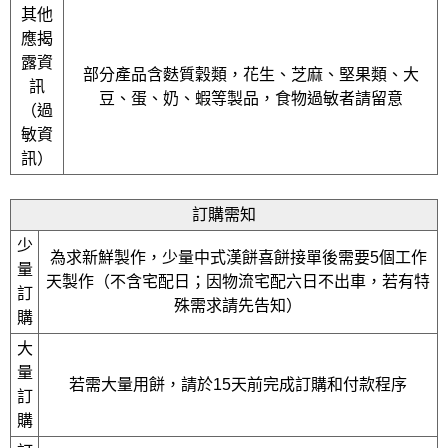
其他
應揭
露資
部分產品含麩質穀類，花生、芝麻、堅果類、大
訊
豆、蛋、奶、蝦等製品，食物過敏者請留意
（過
敏資
訊）
訂購需知
少
為求新鮮製作，少量中式漢餅喜餅接單後需要5個工作
量
天製作（不含宅配日；因物流宅配六日不出車，若有特
訂
殊需求請先告知）
購
大
量
若需大量用餅，請於15天前完成訂購和付款程序
訂
購