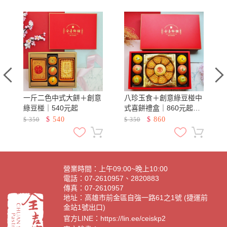
式
一斤二色中式大餅＋創意
八珍玉食＋創意綠豆椪中
綠豆椪｜540元起
式喜餅禮盒｜860元起｜
手工中式喜餅漢餅系列
$
540
$
860
$
350
$
350
營業時間：上午09:00~晚上10:00
電話：07-2610957、2820883
傳真：07-2610957
地址：高雄市前金區自強一路61之1號 (捷運前
金站1號出口)
官方LINE：
https://lin.ee/ceiskp2