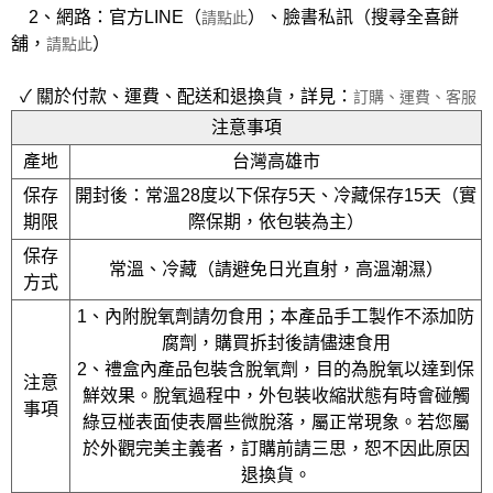
2、網路：官方LINE（
）、臉書私訊（搜尋全喜餅
請點此
舖，
）
請點此
✓ 關於付款、運費、配送和退換貨，詳見：
訂購、運費、客服
注意事項
產地
台灣高雄市
保存
開封後：常溫28度以下保存5天、冷藏保存15天（實
期限
際保期，依包裝為主）
保存
常溫、冷藏（請避免日光直射，高溫潮濕）
方式
1、內附脫氧劑請勿食用；本產品手工製作不添加防
腐劑，購買拆封後請儘速食用
2、禮盒內產品包裝含脫氧劑，目的為脫氧以達到保
注意
鮮效果。脫氧過程中，外包裝收縮狀態有時會碰觸
事項
綠豆椪表面使表層些微脫落，屬正常現象。若您屬
於外觀完美主義者，訂購前請三思，恕不因此原因
退換貨。