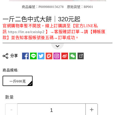
商品編號：P0099800156278
原始貨號：BP001
一斤二色中式大餅｜320元起
官網購物車暫不開放，線上訂購請至【官方LINE私
訊
】→客服確認訂單→請【轉帳匯
https://lin.ee/ceiskp2
款】並告知客服帳號後五碼→訂單成功。
分享
商品規格:
一斤600克
數量
-
+