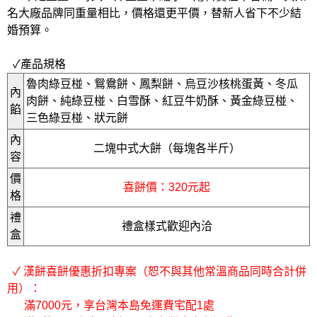
名大廠品牌同重量相比，價格還更平價，替新人省下不少結
婚預算。
✓產品規格
魯肉綠豆椪、鴛鴦餅、鳳梨餅、烏豆沙核桃蛋黃、冬瓜
內
肉餅、純綠豆椪、白雪酥、紅豆牛奶酥、黃金綠豆椪、
餡
三色綠豆椪、狀元餅
內
二塊中式大餅（每塊各半斤）
容
價
喜餅價：320元起
格
禮
禮盒樣式歡迎內洽
盒
✓ 漢餅喜餅優惠折扣專案（恕不與其他常溫商品同時合計併
用）：
滿7000元，享台灣本島免運費宅配1處