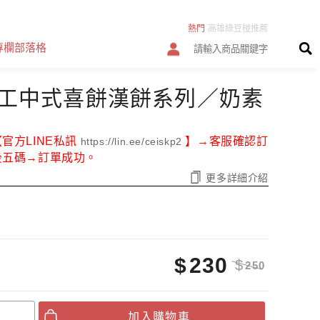
熱門
高雄綠豆椪推薦
專欄部落格
中秋送禮禮盒
年節過年春節禮盒
高雄前金區
中秋月餅預購
工中式喜餅漢餅系列／奶素
高雄中式喜餅推薦
高雄傳統大餅喜餅
好吃的綠豆椪伴手禮
綠豆凸
官方LINE私訊
】→客服確認訂
https://lin.ee/ceiskp2
後五碼→訂單成功。
綠豆糕
名產
高雄手工大餅推薦
更多詳細介紹
手工喜餅禮盒
喜餅手工餅乾
古早味綠豆椪
好吃的中式喜餅漢餅口味禮盒
綠豆椪月餅推薦
平價便宜的喜餅
$
230
$
250
300元以下喜餅
出國伴手禮
綠豆椪第一名
成份配方
加入購物車
綠豆椪名店
綠豆椪喜餅由來