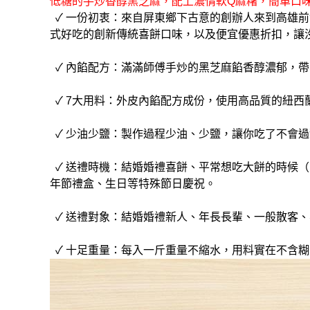
低糖的手炒香醇黑芝麻，配上濃情軟Q麻糬，簡單口
✓ 一份初衷：來自屏東鄉下古意的創辦人來到高雄前
式好吃的創新傳統喜餅口味，以及便宜優惠折扣，讓
✓ 內餡配方：滿滿師傅手炒的黑芝麻餡香醇濃郁，
✓ 7大用料：外皮內餡配方成份，使用高品質的紐西
✓ 少油少鹽：製作過程少油、少鹽，讓你吃了不會
✓ 送禮時機：結婚婚禮喜餅、平常想吃大餅的時候
年節禮盒、生日等特殊節日慶祝。
✓ 送禮對象：結婚婚禮新人、年長長輩、一般散客
✓ 十足重量：每入一斤重量不縮水，用料實在不含