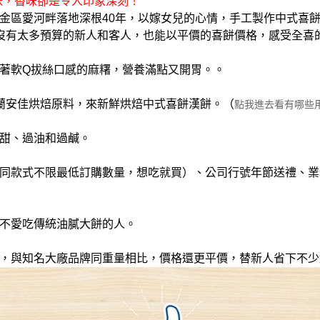
味，香味卻是令人印象深刻！
金區愛河畔落地深根40年，以嫁女兒的心情，手工製作中式喜
沒有太多預算的新人和客人，也能以平價的喜餅價格，感受全喜
帶著軟Q拔絲口感的麻糬，營養滿點又開胃。。
蘭安佳烘焙原料，來新鮮烘焙中式喜餅漢餅。（
點我進去看有哪些
過甜、過油和過鹹。
（同款式不限最低訂購數量，想吃就買）、公司行號年節送禮、
、不愛吃傳統油膩大餅的人。
糊，與知名大廠品牌同重量相比，價格還更平價，替新人省下不少