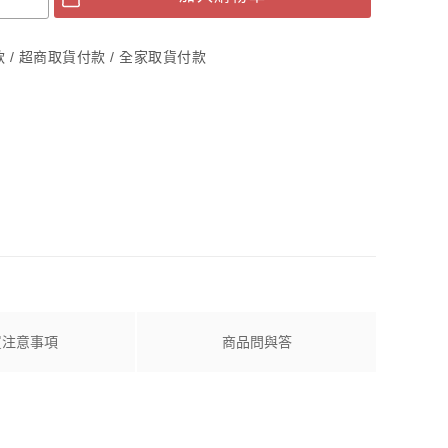
綠豆椪禮盒
結婚綠豆椪喜餅
付款 / 超商取貨付款 / 全家取貨付款
鳳梨酥
蛋黃酥
芋頭酥
買注意事項
商品問與答