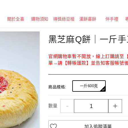
息
關於全喜
購物須知
得獎綠豆椪
漢餅喜餅
伴手禮
黑芝麻Q餅｜一斤手
官網購物車暫不開放，線上訂購請至【
單→請【轉帳匯款】並告知客服帳號
一斤600克
商品規格:
-
+
數量
加入追蹤清單