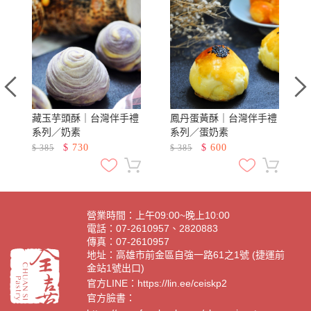
列
藏玉芋頭酥｜台灣伴手禮
鳳丹蛋黃酥｜台灣伴手禮
系列／奶素
系列／蛋奶素
$
730
$
600
$
385
$
385
營業時間：上午09:00~晚上10:00
電話：07-2610957、2820883
傳真：07-2610957
地址：高雄市前金區自強一路61之1號 (捷運前
金站1號出口)
官方LINE：
https://lin.ee/ceiskp2
官方臉書：