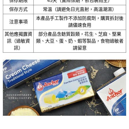
保存期限
45天（實際保期，依包裝為主）
保存方式
常溫（請避免日光直射，高溫潮濕）
本產品手工製作不添加防腐劑，購買拆封後
注意事項
請儘速食用
其他應揭露資
部分產品含麩質穀類，花生、芝麻、堅果
訊（過敏資
類、大豆、蛋、奶、蝦等製品，食物過敏者
訊）
請留意