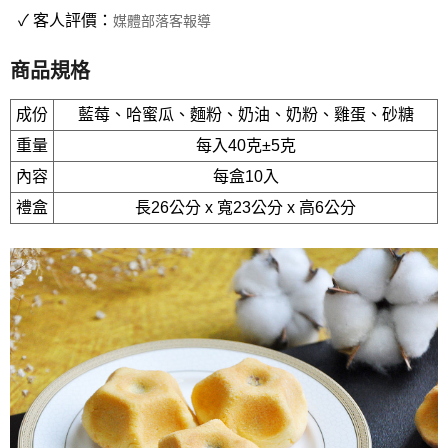
✓ 客人評價：
媒體部落客報導
商品規格
成份
藍莓、哈蜜瓜、麵粉、奶油、奶粉、雞蛋、砂糖
重量
每入40克±5克
內容
每盒10入
禮盒
長26公分 x 寬23公分 x 高6公分