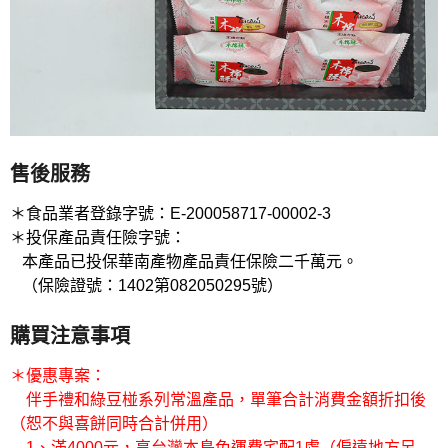
售後服務
＊食品業者登錄字號：E-200058717-00002-3
＊投保產品責任險字號：
本產品已投保華南產物產品責任保險二千萬元。
（保險證號：1402第082050295號）
購買注意事項
＊優惠專案：
伴手禮和綠豆椪系列常溫產品，單筆合計消費金額折扣後
（恕不與喜餅同時合計併用）
1、滿4000元，享台灣本島免運費宅配1處（偏遠地方另