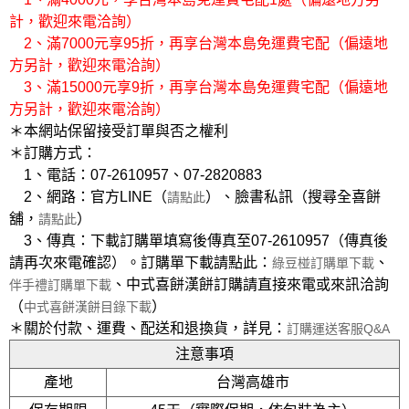
計，歡迎來電洽詢）
2、滿7000元享95折，再享台灣本島免運費宅配（偏遠地
方另計，歡迎來電洽詢）
3、滿15000元享9折，再享台灣本島免運費宅配（偏遠地
方另計，歡迎來電洽詢）
＊本網站保留接受訂單與否之權利
＊訂購方式：
1、電話：07-2610957、07-2820883
2、網路：官方LINE（
）、臉書私訊（搜尋全喜餅
請點此
舖，
）
請點此
3、傳真：下載訂購單填寫後傳真至07-2610957（傳真後
請再次來電確認）。訂購單下載請點此：
、
綠豆椪訂購單下載
、中式喜餅漢餅訂購請直接來電或來訊洽詢
伴手禮訂購單下載
（
）
中式喜餅漢餅目錄下載
＊關於付款、運費、配送和退換貨，詳見：
訂購運送客服Q&A
注意事項
產地
台灣高雄市