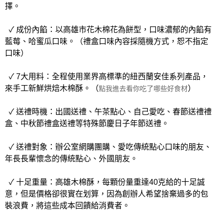
擇。
✓ 成份內餡：以高雄市花木棉花為餅型，口味濃郁的內餡有
藍莓、哈蜜瓜口味。（禮盒口味內容採隨機方式，恕不指定
口味）
✓ 7大用料：全程使用業界高標準的紐西蘭安佳系列產品，
來手工新鮮烘焙木棉酥。（
）
點我進去看你吃了哪些好食材
✓ 送禮時機：出國送禮、午茶點心、自己愛吃、春節送禮禮
盒、中秋節禮盒送禮等特殊節慶日子年節送禮。
✓ 送禮對象：辦公室網購團購、愛吃傳統點心口味的朋友、
年長長輩懷念的傳統點心、外國朋友。
✓ 十足重量：高雄木棉酥，每顆份量重達40克給的十足誠
意，但是價格卻很實在划算，因為創辦人希望捨棄過多的包
裝浪費，將這些成本回饋給消費者。