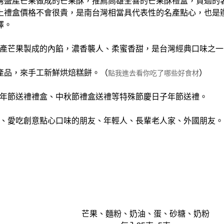
灣盛產芒果做成的芒果酥，推薦高雄全喜的芒果酥禮盒，買過的
上禮盒價格不會很貴，是南台灣相當具代表性的名產點心，也是
擇。
盛產芒果製成的內餡，濃香襲人、柔蜜香甜，是台灣經典口味之一
產品，來手工新鮮烘焙糕餅。（
）
點我進去看你吃了哪些好食材
節年節送禮禮盒、中秋節禮盒送禮等特殊節慶日子年節送禮。
友、愛吃創意點心口味的朋友、年輕人、長輩老人家、外國朋友。
芒果、麵粉、奶油、蛋、砂糖、奶粉