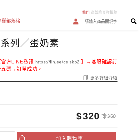
熱門
高雄綠豆椪推薦
專欄部落格
中秋送禮禮盒
年節過年春節禮盒
高雄前金區
中秋月餅預購
禮系列／蛋奶素
高雄中式喜餅推薦
高雄傳統大餅喜餅
好吃的綠豆椪伴手禮
綠豆凸
官方LINE私訊
】→客服確認訂
https://lin.ee/ceiskp2
後五碼→訂單成功。
綠豆糕
名產
高雄手工大餅推薦
更多詳細介紹
手工喜餅禮盒
喜餅手工餅乾
古早味綠豆椪
好吃的中式喜餅漢餅口味禮盒
綠豆椪月餅推薦
平價便宜的喜餅
$
320
$
350
300元以下喜餅
出國伴手禮
綠豆椪第一名
成份配方
加入購物車
綠豆椪名店
綠豆椪喜餅由來