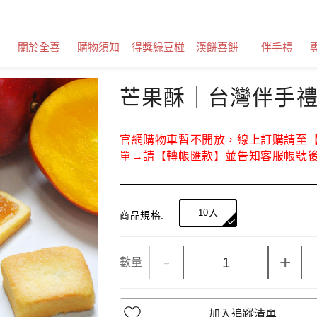
息
關於全喜
購物須知
得獎綠豆椪
漢餅喜餅
伴手禮
芒果酥｜台灣伴手
官網購物車暫不開放，線上訂購請至【
單→請【轉帳匯款】並告知客服帳號
10入
商品規格:
-
+
數量
加入追蹤清單