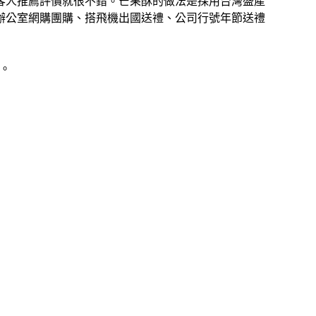
客人推薦評價就很不錯。芒果酥的做法是採用台灣盛產
辦公室網購團購、搭飛機出國送禮、公司行號年節送禮
。