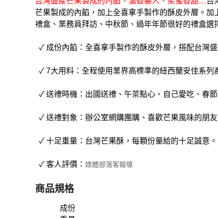
台灣盛產芒果製成的內餡，濃香襲人、柔蜜香甜…
台
芒果製成的內餡，加上全喜拿手製作的酥皮外層。加
禮盒、業務員拜訪、中秋節、過年年節很好的禮盒選
✓ 成份內餡：全喜拿手製作的酥皮外層，搭配台灣
✓ 7大用料：全程使用業界高標準的紐西蘭安佳系列
✓ 送禮時機：出國送禮、午茶點心、自己愛吃、春
✓ 送禮對象：辦公室網購團購、喜歡芒果風味的朋
✓ 十足重量：台灣芒果酥，每顆份量給的十足誠意。
✓ 客人評價：
媒體部落客報導
商品規格
成份